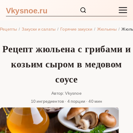
Vkysnoe.ru
Закуски и салаты
Рецепты
Закуски и салаты
Горячие закуски
Жюльены
Жюлье
Основные блюда
Рецепт жюльена с грибами и
Супы
козьим сыром в медовом
Ингредиенты
соусе
Блог
Автор: Vkysnoe
10 ингредиентов · 4 порции · 40 мин