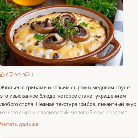
0
0
0
1
Жюльен с грибами и козьим сыром в медовом соусе —
это изысканное блюдо, которое станет украшением
любого стола. Нежная текстура грибов, пикантный вкус
козьего сыра и сладковатый медовый соус создают
гармоничное сочетание, которое понравится даже
Читать дальше
самым взыскательным гурманам. Готовится жюльен
достаточно просто, но требует внимания к деталям.