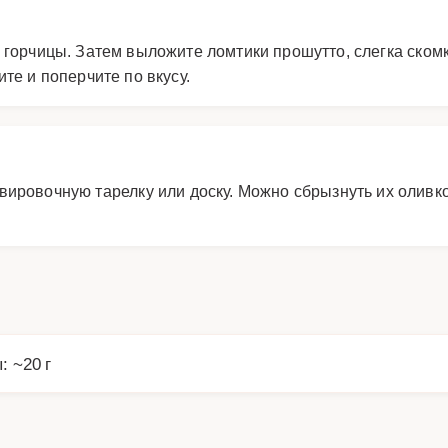
 горчицы. Затем выложите ломтики прошутто, слегка скомк
те и поперчите по вкусу.
вировочную тарелку или доску. Можно сбрызнуть их оливк
: ~20 г