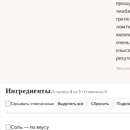
прошу
чиаба
гриле
ломти
капел
очень
изыск
резул
Закуск
Ингредиенты
Осталось
9
из
9
• Отмечено
0
Скрывать отмеченные
Выделить всё
Сбросить
Подели
Соль
—
по вкусу