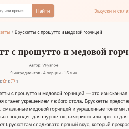
Найти
Закуски и сал
кетты
Брускетты с прошутто и медовой горчицей
тт с прошутто и медовой гор
Автор: Vkysnoe
9 ингредиентов · 4 порции · 15 мин
0
0
1
етты с прошутто и медовой горчицей — это изысканная и
ая станет украшением любого стола. Брускетты предст
, смазанные медовой горчицей и украшенные тонкими 
ьно подходит для фуршетов, вечеринок или просто для
ет брускеттам сладковато-пряный вкус, который прекра