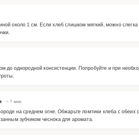
ной около 1 см. Если хлеб слишком мягкий, можно слегка 
чки.
ом до однородной консистенции. Попробуйте и при необх
троты.
м
~ 7 мин
ороде на среднем огне. Обжарьте ломтики хлеба с обеих с
езанным зубчиком чеснока для аромата.