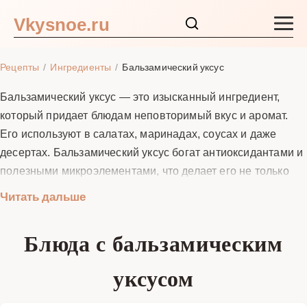
Vkysnoe.ru
Закуски и салаты
Рецепты
Ингредиенты
Бальзамический уксус
Основные блюда
Бальзамический уксус — это изысканный ингредиент,
который придает блюдам неповторимый вкус и аромат.
Супы
Его используют в салатах, маринадах, соусах и даже
десертах. Бальзамический уксус богат антиоксидантами и
Ингредиенты
полезными микроэлементами, что делает его не только
вкусным, но и полезным для здоровья. В этом разделе вы
Читать дальше
Блог
найдете подробные рецепты с бальзамическим уксусом,
которые помогут вам приготовить вкусные и полезные
Блюда с бальзамическим
блюда в домашних условиях.
уксусом