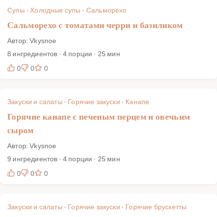
Супы
·
Холодные супы
·
Сальморехо
Сальморехо с томатами черри и базиликом
Автор: Vkysnoe
8 ингредиентов · 4 порции · 25 мин
0
0
0
Закуски и салаты
·
Горячие закуски
·
Канапе
Горячие канапе с печеным перцем и овечьим
сыром
Автор: Vkysnoe
9 ингредиентов · 4 порции · 25 мин
0
0
0
Закуски и салаты
·
Горячие закуски
·
Горячие брускетты