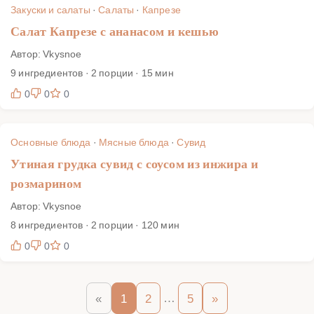
Закуски и салаты
·
Салаты
·
Капрезе
Салат Капрезе с ананасом и кешью
Автор: Vkysnoe
9 ингредиентов · 2 порции · 15 мин
0
0
0
Основные блюда
·
Мясные блюда
·
Сувид
Утиная грудка сувид с соусом из инжира и
розмарином
Автор: Vkysnoe
8 ингредиентов · 2 порции · 120 мин
0
0
0
…
«
1
2
5
»