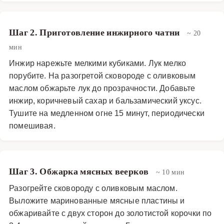
принесет вам удовольствие и восхищение гостей.
Закуски и салаты
·
Холодные закуски
·
Мясные закуски
Шаг 2. Приготовление инжирного чатни
~ 20
мин
Инжир нарежьте мелкими кубиками. Лук мелко
порубите. На разогретой сковороде с оливковым
маслом обжарьте лук до прозрачности. Добавьте
инжир, коричневый сахар и бальзамический уксус.
Тушите на медленном огне 15 минут, периодически
помешивая.
Шаг 3. Обжарка мясных веерков
~ 10 мин
Разогрейте сковороду с оливковым маслом.
Выложите маринованные мясные пластины и
обжаривайте с двух сторон до золотистой корочки по