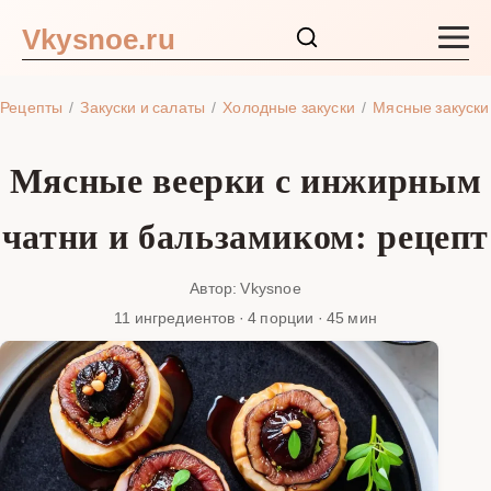
Vkysnoe.ru
Закуски и салаты
Рецепты
Закуски и салаты
Холодные закуски
Мясные закуски
Основные блюда
Мясные веерки с инжирным
Супы
чатни и бальзамиком: рецепт
Ингредиенты
Автор: Vkysnoe
11 ингредиентов · 4 порции · 45 мин
Блог