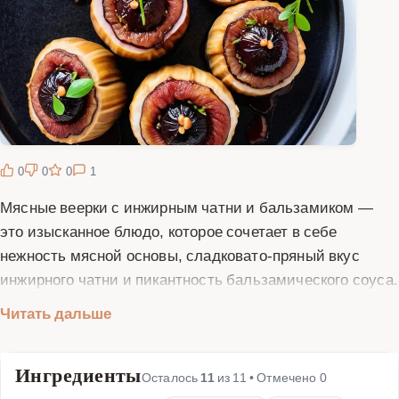
0
0
0
1
Мясные веерки с инжирным чатни и бальзамиком —
это изысканное блюдо, которое сочетает в себе
нежность мясной основы, сладковато-пряный вкус
инжирного чатни и пикантность бальзамического соуса.
Это идеальный вариант для праздничного ужина или
Читать дальше
особого случая, который впечатлит ваших гостей и
близких. Мясные веерки готовятся из тонких ломтиков
Ингредиенты
мяса, свернутых в форме веера, что придает им
Осталось
11
из
11
• Отмечено
0