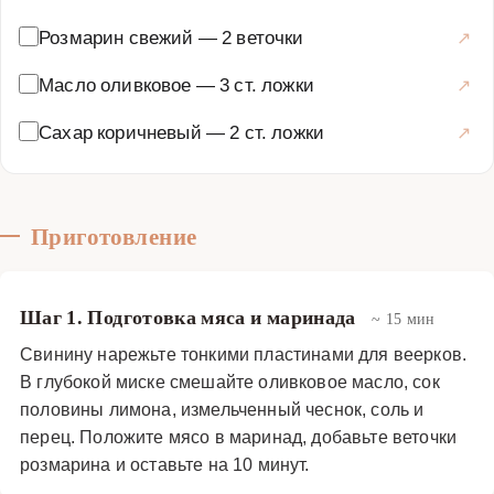
кто любит экспериментировать на кухне и создавать
Розмарин свежий
—
2 веточки
блюда с ярким и запоминающимся вкусом. Мясные
веерки с инжирным чатни и бальзамиком станут
Масло оливковое
—
3 ст. ложки
жемчужиной вашей кулинарной коллекции и позволят
Сахар коричневый
—
2 ст. ложки
вам продемонстрировать свои кулинарные навыки.
Блюдо также можно модифицировать, используя
разные виды мяса — говядину, свинину или даже
курицу, в зависимости от ваших предпочтений.
Приготовление
Инжирное чатни можно приготовить заранее, так как оно
хранится в холодильнике несколько дней и только
улучшает свой вкус со временем. Бальзамический
Шаг 1. Подготовка мяса и маринада
~ 15 мин
соус лучше использовать качественный, чтобы он не
Свинину нарежьте тонкими пластинами для веерков.
перебивал вкус других компонентов. Этот рецепт —
В глубокой миске смешайте оливковое масло, сок
отличный способ удивить близких и сделать обычный
половины лимона, измельченный чеснок, соль и
ужин незабываемым событием. Приготовление мясных
перец. Положите мясо в маринад, добавьте веточки
веерков с инжирным чатни и бальзамиком — это не
розмарина и оставьте на 10 минут.
просто процесс, а настоящее искусство, которое