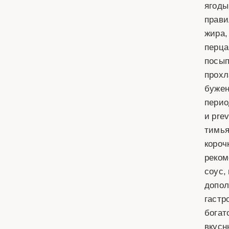
ягоды
прави
жира,
перца
посып
прохл
бужен
перио
и pre
тимья
короч
реком
соус,
допол
гастр
богат
вкусн