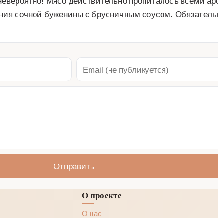
 невероятно! Мясо действительно пропиталось всеми ар
тания сочной буженины с брусничным соусом. Обязатель
Отправить
О проекте
О нас