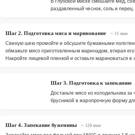
В глубокой миске смешайте мед, со
раздавленный чеснок, соль и перец
Шаг 2. Подготовка мяса и маринование
~ 15 мин
Свиную шею промойте и обсушите бумажными полотенца
обмажьте мясо приготовленным маринадом, втирая его в
Накройте пищевой пленкой и оставьте мариноваться в х
Шаг 3. Подготовка к запеканию
Достаньте мясо из холодильника за 
брусникой в жаропрочную форму дл
Шаг 4. Запекание буженины
~ 120 мин
Запекайте мясо под фольгой при 180°C в течение 1,5 ча