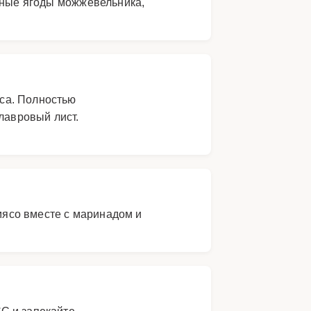
енные ягоды можжевельника,
са. Полностью
лавровый лист.
 мясо вместе с маринадом и
°C и запекайте