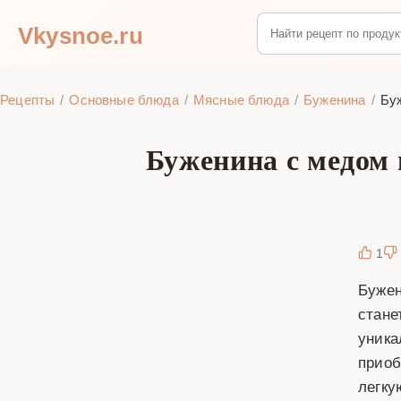
Vkysnoe.ru
Рецепты
Основные блюда
Мясные блюда
Буженина
Бу
Буженина с медом
1
Бужен
стане
уника
приоб
легку