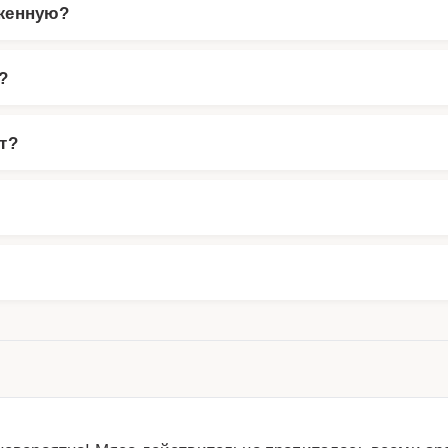
оженную?
?
т?