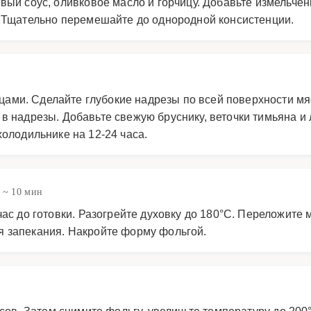
евый соус, оливковое масло и горчицу. Добавьте измельч
. Тщательно перемешайте до однородной консистенции.
ми. Сделайте глубокие надрезы по всей поверхности мя
 надрезы. Добавьте свежую бруснику, веточки тимьяна и 
олодильнике на 12-24 часа.
~ 10 мин
час до готовки. Разогрейте духовку до 180°C. Переложите
я запекания. Накройте форму фольгой.
сов. Затем снимите фольгу, увеличьте температуру до 200