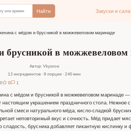
Найти
Закуски и сал
женина с мёдом и брусникой в можжевеловом маринаде
 и брусникой в можжевеловом
Автор: Vkysnoe
12 ингредиентов · 8 порции · 240 мин
0
0
1
ина с мёдом и брусникой в можжевеловом маринаде — 
т настоящим украшением праздничного стола. Нежное с
льной смеси натурального мёда, кисло-сладкой брусни
ретает неповторимый вкус и сочность. Мёд придает мяс
ю сладость, брусника добавляет пикантную кислинку и