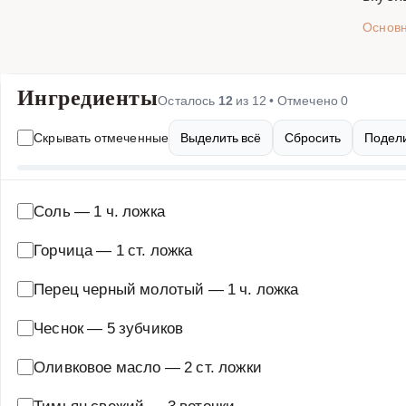
Основ
Ингредиенты
Осталось
12
из
12
• Отмечено
0
Скрывать отмеченные
Выделить всё
Сбросить
Подели
Соль
—
1 ч. ложка
Горчица
—
1 ст. ложка
Перец черный молотый
—
1 ч. ложка
Чеснок
—
5 зубчиков
Оливковое масло
—
2 ст. ложки
Тимьян свежий
—
3 веточки