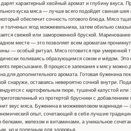
 дарят характерный хвойный аромат и глубину вкуса. П
льного куска мяса — лучше всего подойдет свиная шея 
 который обеспечит сочность готового блюда. Мясо тща
 и толченых ягод можжевельника, затем обильно смаз
ается свежей или замороженной бруской. Маринование 
адном месте — это позволяет всем ароматам проникнуть
ины — особый ритуал. Мясо готовится при умеренной т
дически поливаясь образующимся соком и мёдом. Это 
vents пересыхание. В процессе запекания к мясу можно 
на для дополнительного аромата. Готовая буженина пок
кой снаружи, оставаясь невероятно сочной внутри. Под
ендуется с картофельным пюре, тушеной капустой или
 приготовленный из протертой брусники с добавлением 
нит вкус мяса. Буженина в можжевеловом маринаде — эт
ономический опыт, сочетающий в себе лучшие традиции
о белками, железом и витаминами, а уникальное сочетан
ым, но и полезным для здоровья.