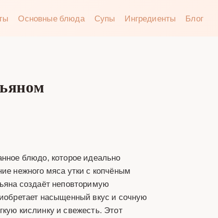
аты
Основные блюда
Супы
Ингредиенты
Блог
мьяном
анное блюдо, которое идеально
ние нежного мяса утки с копчёным
мьяна создаёт неповторимую
риобретает насыщенный вкус и сочную
гкую кислинку и свежесть. Этот