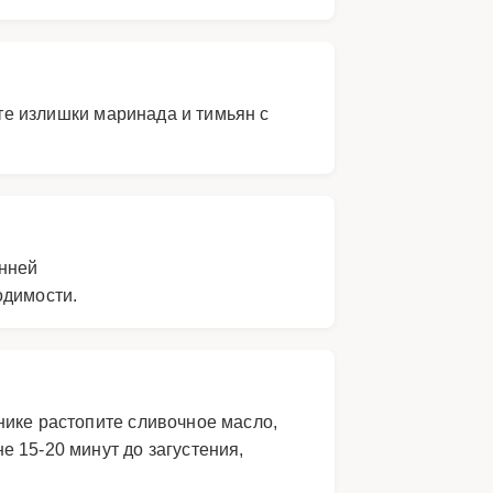
ите излишки маринада и тимьян с
енней
одимости.
нике растопите сливочное масло,
 15-20 минут до загустения,