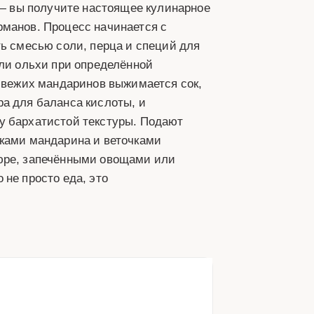
т — вы получите настоящее кулинарное
рманов. Процесс начинается с
ть смесью соли, перца и специй для
или ольхи при определённой
 свежих мандаринов выжимается сок,
а для баланса кислоты, и
у бархатистой текстуры. Подают
ьками мандарина и веточками
пюре, запечёнными овощами или
не просто еда, это