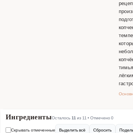
рецеп
произ
подго
копче
темпе
котор
небол
копчё
тимья
лёгки
гастр
Основ
Ингредиенты
Осталось
11
из
11
• Отмечено
0
Скрывать отмеченные
Выделить всё
Сбросить
Подели