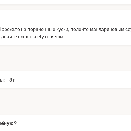
. Нарежьте на порционные куски, полейте мандариновым со
авайте immediately горячим.
ы: ~8 г
пчёную?