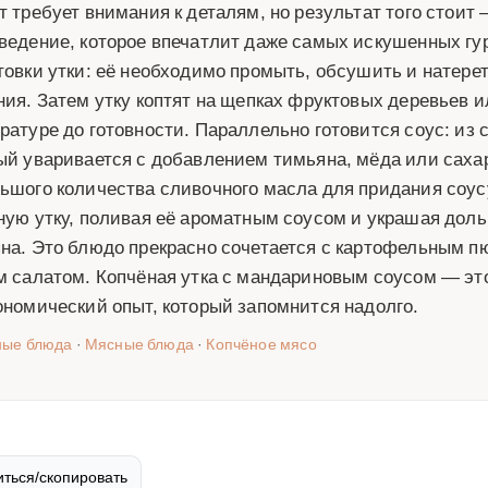
т требует внимания к деталям, но результат того стои
ведение, которое впечатлит даже самых искушенных гу
товки утки: её необходимо промыть, обсушить и натере
ния. Затем утку коптят на щепках фруктовых деревьев 
ратуре до готовности. Параллельно готовится соус: из
ый уваривается с добавлением тимьяна, мёда или сахар
ьшого количества сливочного масла для придания соус
ную утку, поливая её ароматным соусом и украшая дол
на. Это блюдо прекрасно сочетается с картофельным 
м салатом. Копчёная утка с мандариновым соусом — это 
ономический опыт, который запомнится надолго.
ные блюда
·
Мясные блюда
·
Копчёное мясо
ться/скопировать