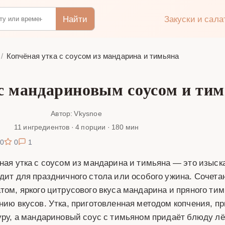
Найти
Закуски и сал
Копчёная утка с соусом из мандарина и тимьяна
 с мандариновым соусом и ти
Автор: Vkysnoe
11 ингредиентов · 4 порции · 180 мин
0
0
1
ная утка с соусом из мандарина и тимьяна — это изыск
дит для праздничного стола или особого ужина. Сочета
том, яркого цитрусового вкуса мандарина и пряного ти
нию вкусов. Утка, приготовленная методом копчения, п
уру, а мандариновый соус с тимьяном придаёт блюду лё