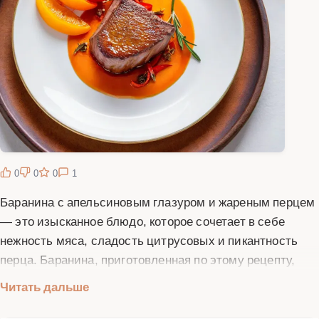
0
0
0
1
Баранина с апельсиновым глазуром и жареным перцем
— это изысканное блюдо, которое сочетает в себе
нежность мяса, сладость цитрусовых и пикантность
перца. Баранина, приготовленная по этому рецепту,
получается сочной и ароматной, а апельсиновый
Читать дальше
глазур придает ей неповторимый вкус и аппетитный
блеск. Жареный перец дополняет блюдо легкой