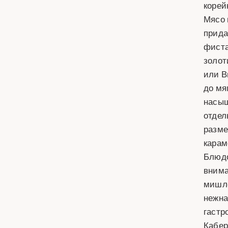
корей
Мясо 
прида
фиста
золот
или В
до мя
насыщ
отдел
разме
карам
Блюдо
внима
мишле
нежна
гастр
Кабер