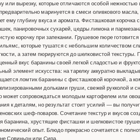
ку или вырезку, которые отличаются особой нежность
предварительно маринуется в смеси оливкового масла, 
ет ему глубину вкуса и аромата. Фисташковая корочка 
шек, панировочных сухарей, цедры лимона и пармезан
истую корочку при запекании. Грушевое пюре готовится
ильямс, которые тушатся с небольшим количеством сли
гкости, а затем пюрируются до шелковистой текстуры.
енный вкус баранины своей легкой сладостью и фрук
ьный элемент искусства: на тарелку аккуратно выклады
щается ломтик баранины с фисташковой корочкой, а к
елизированными дольками груши, свежей рукколой и с
 может сопровождаться молодым картофелем или овощ
ния к деталям, но результат стоит усилий — вы получи
новских шеф-поваров. Сочетание текстур и вкусов соз
я баранина, хрустящие фисташки и шелковистое груш
ономический опыт. Блюдо прекрасно сочетается с полн
не Совиньон или Сира.