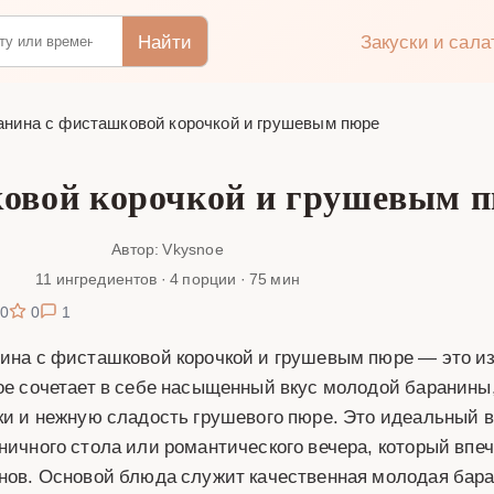
Найти
Закуски и сал
анина с фисташковой корочкой и грушевым пюре
овой корочкой и грушевым п
Автор: Vkysnoe
11 ингредиентов · 4 порции · 75 мин
0
0
1
ина с фисташковой корочкой и грушевым пюре — это из
ое сочетает в себе насыщенный вкус молодой баранин
ки и нежную сладость грушевого пюре. Это идеальный в
ничного стола или романтического вечера, который вп
нов. Основой блюда служит качественная молодая бар