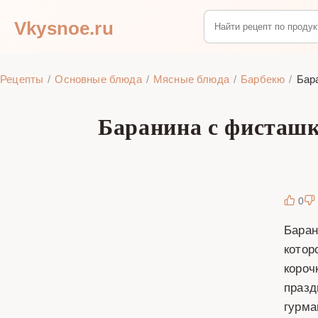
Vkysnoe.ru
Рецепты
Основные блюда
Мясные блюда
Барбекю
Бар
Баранина с фисташк
0
Баран
котор
короч
празд
гурма