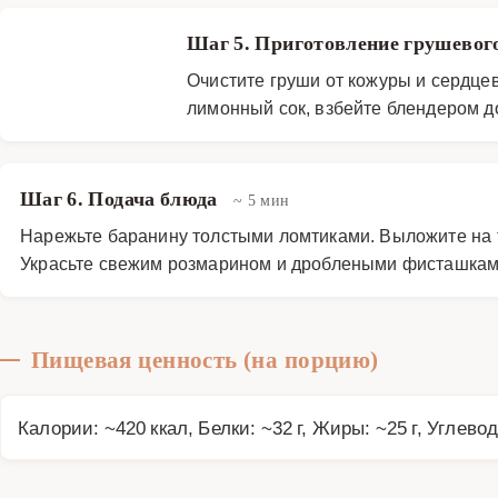
Шаг 5. Приготовление грушевог
Очистите груши от кожуры и сердцев
лимонный сок, взбейте блендером до
Шаг 6. Подача блюда
~ 5 мин
Нарежьте баранину толстыми ломтиками. Выложите на т
Украсьте свежим розмарином и дроблеными фисташками
Пищевая ценность (на порцию)
Калории: ~420 ккал, Белки: ~32 г, Жиры: ~25 г, Углевод