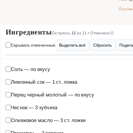
Основ
Ингредиенты
Осталось
11
из
11
• Отмечено
0
Скрывать отмеченные
Выделить всё
Сбросить
Подели
Соль
—
по вкусу
Лимонный сок
—
1 ст. ложка
Перец черный молотый
—
по вкусу
Чеснок
—
3 зубчика
Оливковое масло
—
3 ст. ложки
Розмарин
—
2 веточки