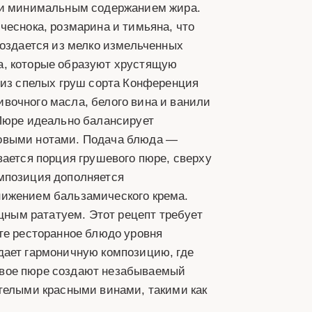
ю и минимальным содержанием жира.
чеснока, розмарина и тимьяна, что
создается из мелко измельченных
а, которые образуют хрустящую
 из спелых груш сорта Конференция
вочного масла, белого вина и ванили
 Пюре идеально балансирует
товыми нотами. Подача блюда —
вается порция грушевого пюре, сверху
омпозиция дополняется
нижением бальзамического крема.
ным рататуем. Этот рецепт требует
те ресторанное блюдо уровня
дает гармоничную композицию, где
евое пюре создают незабываемый
отелыми красными винами, такими как