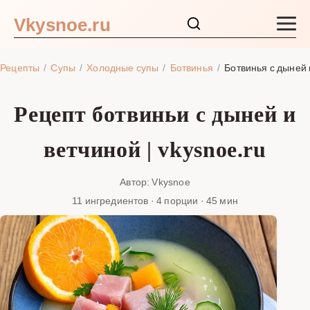
Vkysnoe.ru
Закуски и салаты
Рецепты
Супы
Холодные супы
Ботвинья
Ботвинья с дыней 
Основные блюда
Рецепт ботвиньи с дыней и
Супы
ветчиной | vkysnoe.ru
Ингредиенты
Автор: Vkysnoe
11 ингредиентов · 4 порции · 45 мин
Блог