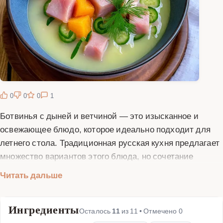
0
0
0
1
Ботвинья с дыней и ветчиной — это изысканное и
освежающее блюдо, которое идеально подходит для
летнего стола. Традиционная русская кухня предлагает
множество вариантов этого блюда, но сочетание
сладкой дыни и солоноватой ветчины придает ему
Читать дальше
особый вкус и аромат. Ботвинья — это холодный суп на
основе кваса или свекольного отвара, который подаетс
Ингредиенты
с зеленью, огурцами и другими сезонными овощами. В
Осталось
11
из
11
• Отмечено
0