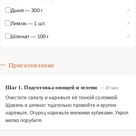
ветчиной — это идеальный выбор для легкого летнего
Дыня
—
300 г
обеда или ужина.
Супы
·
Холодные супы
·
Ботвинья
Лимон
—
1 шт.
Шпинат
—
100 г
Приготовление
Шаг 1. Подготовка овощей и зелени
~ 20 мин
Очистите свеклу и нарежьте её тонкой соломкой.
Щавель и шпинат тщательно промойте и крупно
нарежьте. Огурец нарежьте мелкими кубиками. Укроп
мелко порубите.