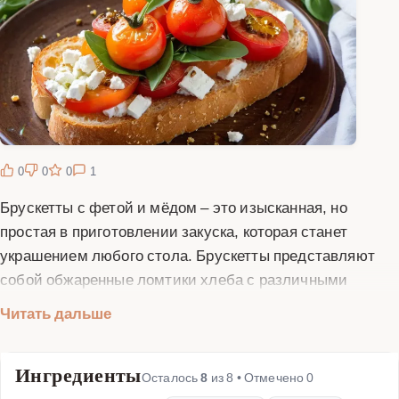
0
0
0
1
Брускетты с фетой и мёдом – это изысканная, но
простая в приготовлении закуска, которая станет
украшением любого стола. Брускетты представляют
собой обжаренные ломтики хлеба с различными
топпингами. В данном рецепте мы используем нежную
Читать дальше
фету, ароматный мёд и свежие овощи для создания
идеального баланса вкусов. Фета придаёт блюду
Ингредиенты
пикантность, а мёд добавляет сладковатые нотки,
Осталось
8
из
8
• Отмечено
0