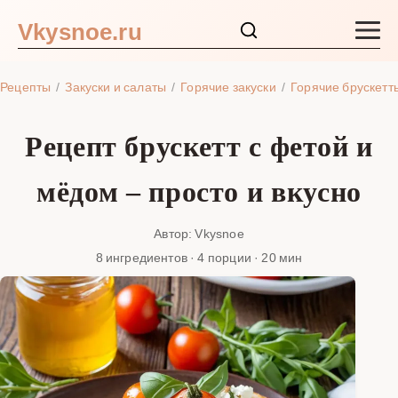
Vkysnoe.ru
Закуски и салаты
Рецепты
Закуски и салаты
Горячие закуски
Горячие брускетт
Основные блюда
Рецепт брускетт с фетой и
Супы
мёдом – просто и вкусно
Ингредиенты
Автор: Vkysnoe
8 ингредиентов · 4 порции · 20 мин
Блог