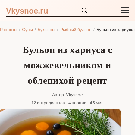
Vkysnoe.ru
Закуски и салаты
Рецепты
Супы
Бульоны
Рыбный бульон
Бульон из хариуса
Основные блюда
Бульон из хариуса с
Супы
можжевельником и
Ингредиенты
облепихой рецепт
Блог
Автор: Vkysnoe
12 ингредиентов · 4 порции · 45 мин