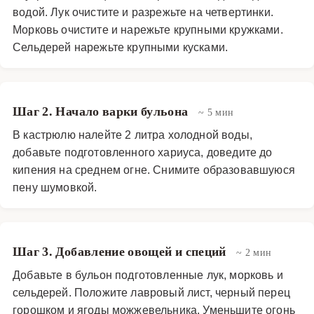
водой. Лук очистите и разрежьте на четвертинки.
времени года, согревая и насыщая организм
Морковь очистите и нарежьте крупными кружками.
полезными веществами. Его можно дополнить
Сельдерей нарежьте крупными кусками.
гренками или подавать как легкое низкокалорийное
блюдо. Сочетание рыбы, ягод и хвои делает этот
бульон настоящим кулинарным путешествием в
северные регионы России, где такие рецепты
Шаг 2. Начало варки бульона
~ 5 мин
передаются из поколения в поколение.
В кастрюлю налейте 2 литра холодной воды,
добавьте подготовленного хариуса, доведите до
Супы
·
Бульоны
·
Рыбный бульон
кипения на среднем огне. Снимите образовавшуюся
пену шумовкой.
Шаг 3. Добавление овощей и специй
~ 2 мин
Добавьте в бульон подготовленные лук, морковь и
сельдерей. Положите лавровый лист, черный перец
горошком и ягоды можжевельника. Уменьшите огонь