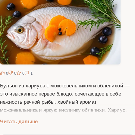
0
0
0
1
Бульон из хариуса с можжевельником и облепихой —
это изысканное первое блюдо, сочетающее в себе
нежность речной рыбы, хвойный аромат
можжевельника и яркую кислинку облепихи. Хариус,
известный своим нежным и слегка сладковатым мясом,
Читать дальше
идеально подходит для приготовления бульонов. Эта
рыба, обитающая в чистых северных реках, обладает