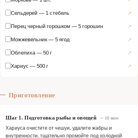
насыщенным. Можжевельник добавляется в виде
сушеных ягод или веточек, которые предварительно
Сельдерей
—
1 стебель
lightly раздавливают для раскрытия аромата. Облепиху
Перец черный горошком
—
5 горошин
используют в свежем или замороженном виде,
добавляя её в конце приготовления, чтобы сохранить
Можжевельник
—
5 ягод
витамины и яркий вкус. Бульон варят на медленном
Облепиха
—
50 г
огне около 40-50 минут, снимая пену для прозрачности.
В процессе добавляют классические ароматические
Хариус
—
500 г
овощи: лук, морковь и корень петрушки, которые
усиливают глубину вкуса. Соль и перец горошком
вносят за 10 минут до готовности. Готовый бульон
процеживают через сито, чтобы он стал кристально
Приготовление
чистым, а затем снова доводят до кипения с филе
хариуса, которое готовится всего 5-7 минут, оставаясь
Шаг 1. Подготовка рыбы и овощей
~ 10 мин
нежным. Подают бульон горячим, украшая свежей
облепихой, веточкой укропа или можжевеловыми
Хариуса очистите от чешуи, удалите жабры и
внутренности, тщательно промойте под холодной
ягодами. Блюдо идеально подходит для холодного