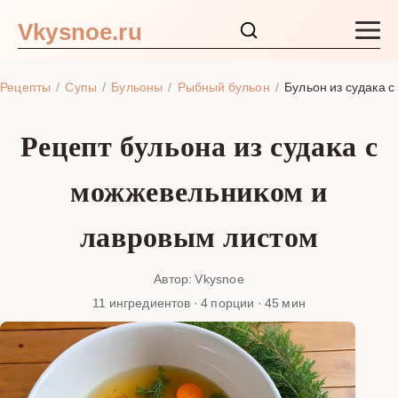
Vkysnoe.ru
Закуски и салаты
Рецепты
Супы
Бульоны
Рыбный бульон
Бульон из судака 
Основные блюда
Рецепт бульона из судака с
Супы
можжевельником и
Ингредиенты
лавровым листом
Блог
Автор: Vkysnoe
11 ингредиентов · 4 порции · 45 мин