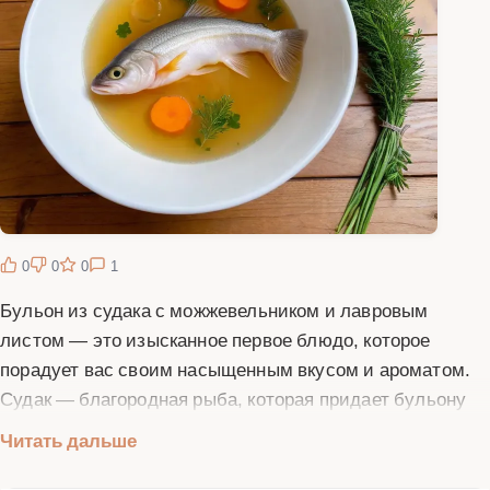
0
0
0
1
Бульон из судака с можжевельником и лавровым
листом — это изысканное первое блюдо, которое
порадует вас своим насыщенным вкусом и ароматом.
Судак — благородная рыба, которая придает бульону
особую нежность, а можжевельник и лавровый лист
Читать дальше
добавляют пикантные нотки. Этот бульон не только
вкусный, но и полезный, так как содержит множество