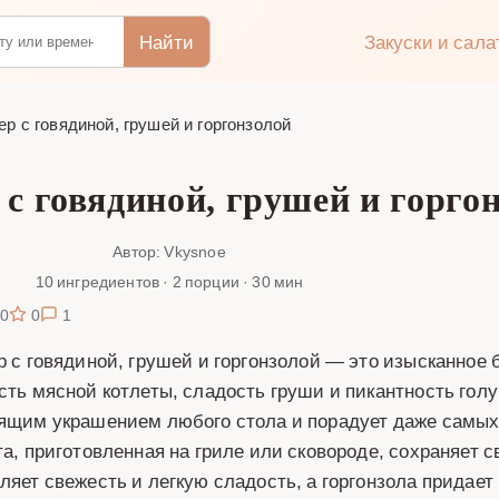
Найти
Закуски и сал
ер с говядиной, грушей и горгонзолой
 с говядиной, грушей и горго
Автор: Vkysnoe
10 ингредиентов · 2 порции · 30 мин
0
0
1
р с говядиной, грушей и горгонзолой — это изысканное 
сть мясной котлеты, сладость груши и пикантность голу
ящим украшением любого стола и порадует даже самых
та, приготовленная на гриле или сковороде, сохраняет 
ляет свежесть и легкую сладость, а горгонзола придае