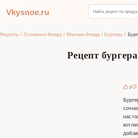
Vkysnoe.ru
Рецепты
Основные блюда
Мясные блюда
Бургеры
Бург
Рецепт бургера
0
Бурге
сочно
насто
котле
добав