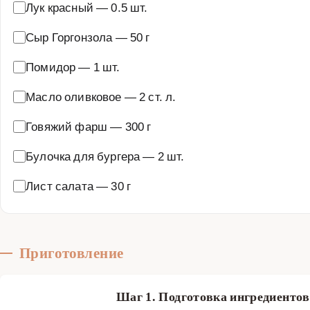
Лук красный
—
0.5 шт.
Сыр Горгонзола
—
50 г
Помидор
—
1 шт.
Масло оливковое
—
2 ст. л.
Говяжий фарш
—
300 г
Булочка для бургера
—
2 шт.
Лист салата
—
30 г
Приготовление
Шаг 1. Подготовка ингредиенто