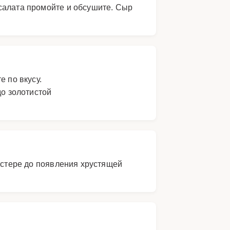
салата промойте и обсушите. Сыр
 по вкусу.
до золотистой
тостере до появления хрустящей