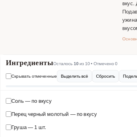
вкус.
Подав
ужина
вкусо
Основ
Ингредиенты
Осталось
10
из
10
• Отмечено
0
Скрывать отмеченные
Выделить всё
Сбросить
Подели
Соль
—
по вкусу
Перец черный молотый
—
по вкусу
Груша
—
1 шт.