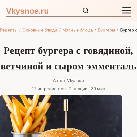
Vkysnoe.ru
Закуски и салаты
Рецепты
Основные блюда
Мясные блюда
Бургеры
Бургер 
Основные блюда
Рецепт бургера с говядиной,
Супы
ветчиной и сыром эмменталь
Ингредиенты
Автор: Vkysnoe
11 ингредиентов · 2 порции · 30 мин
Блог