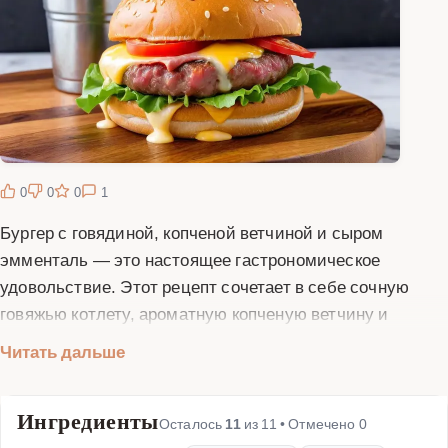
0
0
0
1
Бургер с говядиной, копченой ветчиной и сыром
эмменталь — это настоящее гастрономическое
удовольствие. Этот рецепт сочетает в себе сочную
говяжью котлету, ароматную копченую ветчину и
нежный сыр эмменталь, который придает блюду
Читать дальше
неповторимый вкус. Говяжья котлета готовится из
свежего фарша с добавлением специй, что делает ее
Ингредиенты
особенно вкусной и сочной. Копченая ветчина
Осталось
11
из
11
• Отмечено
0