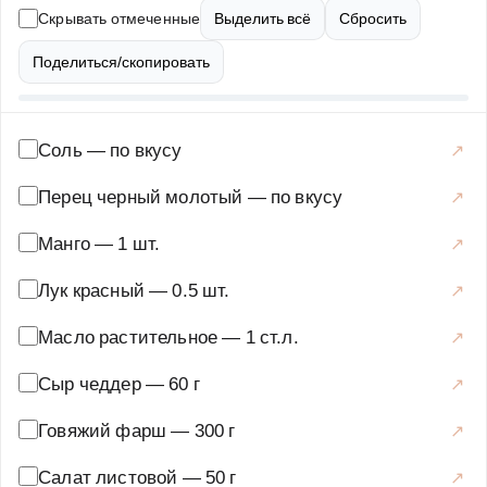
булочки для бургеров, специи, манго, соус чили и
Скрывать отмеченные
Выделить всё
Сбросить
другие добавки по вкусу. Приготовление начинается с
формирования котлет из фарша, их обжарки до
Поделиться/скопировать
золотистой корочки, подготовки булочек и нарезки
дополнительных ингредиентов. Соберите бургер,
добавив все компоненты слоями, и наслаждайтесь
Соль
—
по вкусу
неповторимым вкусом. Рецепт рассчитан на 4 порции и
Перец черный молотый
—
по вкусу
займет около 30 минут вашего времени. Подавайте
бургер с картофелем фри или свежими овощами.
Манго
—
1 шт.
Основные блюда
·
Мясные блюда
·
Бургеры
Лук красный
—
0.5 шт.
Масло растительное
—
1 ст.л.
Сыр чеддер
—
60 г
Говяжий фарш
—
300 г
Салат листовой
—
50 г