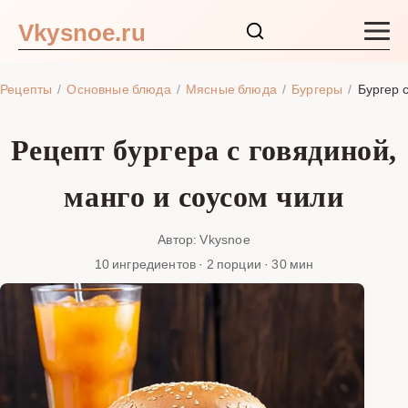
Vkysnoe.ru
Закуски и салаты
Рецепты
Основные блюда
Мясные блюда
Бургеры
Бургер 
Основные блюда
Рецепт бургера с говядиной,
Супы
манго и соусом чили
Ингредиенты
Автор: Vkysnoe
10 ингредиентов · 2 порции · 30 мин
Блог