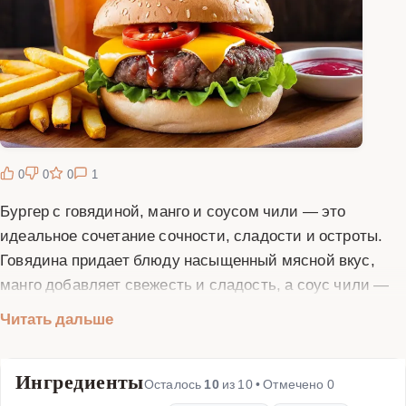
0
0
0
1
Бургер с говядиной, манго и соусом чили — это
идеальное сочетание сочности, сладости и остроты.
Говядина придает блюду насыщенный мясной вкус,
манго добавляет свежесть и сладость, а соус чили —
пикантность и легкую остроту. Этот бургер станет
Читать дальше
отличным выбором для любителей необычных
вкусовых сочетаний. Для приготовления вам
Ингредиенты
понадобятся свежие ингредиенты: говяжий фарш,
Осталось
10
из
10
• Отмечено
0