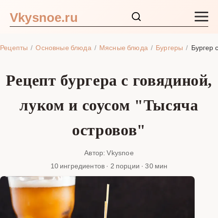
Vkysnoe.ru
Закуски и салаты
Рецепты
Основные блюда
Мясные блюда
Бургеры
Бургер 
Основные блюда
Рецепт бургера с говядиной,
Супы
луком и соусом "Тысяча
Ингредиенты
островов"
Блог
Автор: Vkysnoe
10 ингредиентов · 2 порции · 30 мин