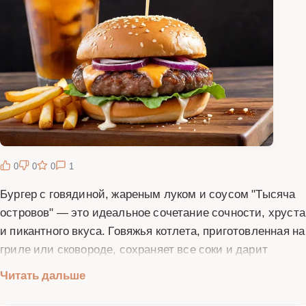
0
0
0
1
Бургер с говядиной, жареным луком и соусом "Тысяча
островов" — это идеальное сочетание сочности, хруста
и пикантного вкуса. Говяжья котлета, приготовленная на
гриле или сковороде, сохраняет все соки и дарит
насыщенный мясной вкус. Карамелизированный лук
Читать дальше
добавляет сладковатые нотки и приятную текстуру.
Соус "Тысяча островов" с его легкой остротой и