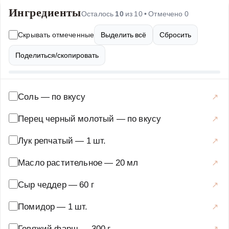
Ингредиенты
сливочностью связывает все ингредиенты в единую
Осталось
10
из
10
• Отмечено
0
гармонию. Подается бургер на мягкой булочке с
Скрывать отмеченные
Выделить всё
Сбросить
кунжутом, которая идеально дополняет начинку. Этот
рецепт подойдет как для семейного ужина, так и для
Поделиться/скопировать
дружеских вечеринок. Приготовление займет не более
30 минут, но результат превзойдет все ожидания. Вы
можете экспериментировать с добавлением сыра,
Соль
—
по вкусу
салата или помидоров, чтобы сделать бургер еще
Перец черный молотый
—
по вкусу
более уникальным.
Лук репчатый
—
1 шт.
Основные блюда
·
Мясные блюда
·
Бургеры
Масло растительное
—
20 мл
Сыр чеддер
—
60 г
Помидор
—
1 шт.
Говяжий фарш
—
300 г