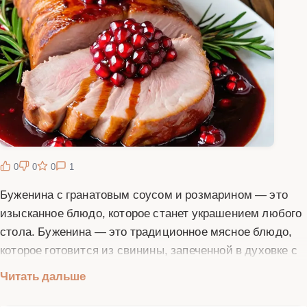
0
0
0
1
Буженина с гранатовым соусом и розмарином — это
изысканное блюдо, которое станет украшением любого
стола. Буженина — это традиционное мясное блюдо,
которое готовится из свинины, запеченной в духовке с
добавлением специй и трав. В данном рецепте мы
Читать дальше
предлагаем дополнить буженину гранатовым соусом,
который придаст мясу пикантный вкус и яркий цвет, а