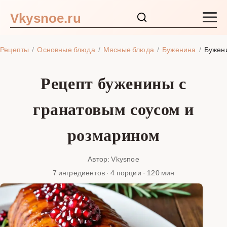
Vkysnoe.ru
Закуски и салаты
Рецепты
Основные блюда
Мясные блюда
Буженина
Бужени
Основные блюда
Рецепт буженины с
Супы
гранатовым соусом и
Ингредиенты
розмарином
Блог
Автор: Vkysnoe
7 ингредиентов · 4 порции · 120 мин