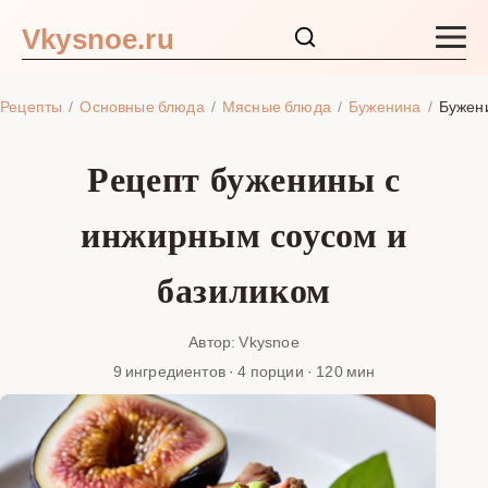
Vkysnoe.ru
Закуски и салаты
Рецепты
Основные блюда
Мясные блюда
Буженина
Бужен
Основные блюда
Рецепт буженины с
Супы
инжирным соусом и
Ингредиенты
базиликом
Блог
Автор: Vkysnoe
9 ингредиентов · 4 порции · 120 мин