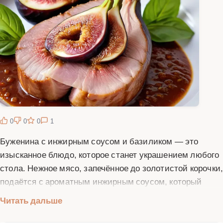
0
0
0
1
Буженина с инжирным соусом и базиликом — это
изысканное блюдо, которое станет украшением любого
стола. Нежное мясо, запечённое до золотистой корочки
подаётся с ароматным инжирным соусом, который
придаёт блюду сладковато-пряный вкус. Свежий
Читать дальше
базилик дополняет композицию, добавляя яркие нотки.
Это блюдо идеально подходит для праздничных