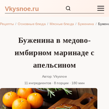
Vkysnoe.ru
Закуски и салаты
Рецепты
Основные блюда
Мясные блюда
Буженина
Бужен
Основные блюда
Буженина в медово-
Супы
имбирном маринаде с
Ингредиенты
апельсином
Блог
Автор: Vkysnoe
11 ингредиентов · 8 порции · 180 мин