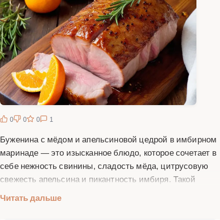
0
0
0
1
Буженина с мёдом и апельсиновой цедрой в имбирном
маринаде — это изысканное блюдо, которое сочетает в
себе нежность свинины, сладость мёда, цитрусовую
свежесть апельсина и пикантность имбиря. Такой
рецепт идеально подходит для праздничного застолья
Читать дальше
или особенного ужина в кругу семьи. Буженина
готовится из сочного куска свиной шеи или корейки,