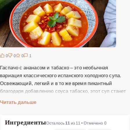
0
0
0
1
Гаспачо с ананасом и табаско – это необычная
вариация классического испанского холодного супа.
Освежающий, легкий и в то же время пикантный
благодаря добавлению соуса табаско, этот суп станет
идеальным блюдом для жаркого летнего дня. Ананас
Читать дальше
придает гаспачо приятную сладость и тропический
аромат, который прекрасно сочетается с
Ингредиенты
традиционными ингредиентами – свежими томатами,
Осталось
11
из
11
• Отмечено
0