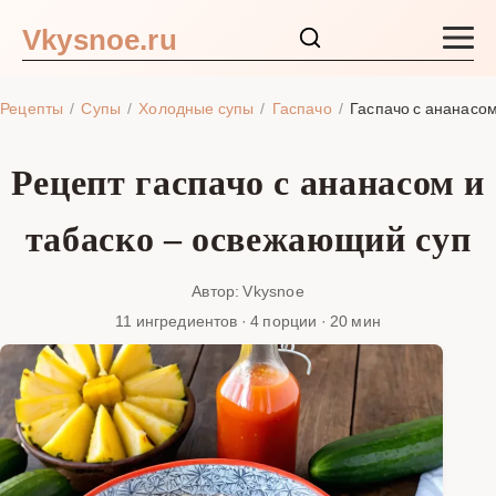
Vkysnoe.ru
Закуски и салаты
Рецепты
Супы
Холодные супы
Гаспачо
Гаспачо с ананасом
Основные блюда
Рецепт гаспачо с ананасом и
Супы
табаско – освежающий суп
Ингредиенты
Автор: Vkysnoe
11 ингредиентов · 4 порции · 20 мин
Блог