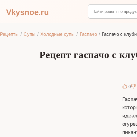
Vkysnoe.ru
Рецепты
Супы
Холодные супы
Гаспачо
Гаспачо с клуб
Рецепт гаспачо с кл
0
Гаспа
котор
идеал
огуре
пикан