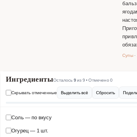
бальз
ягода
насто
Приго
привл
обяза
Супы
·
Ингредиенты
Осталось
9
из
9
• Отмечено
0
Скрывать отмеченные
Выделить всё
Сбросить
Подели
Соль
—
по вкусу
Огурец
—
1 шт.