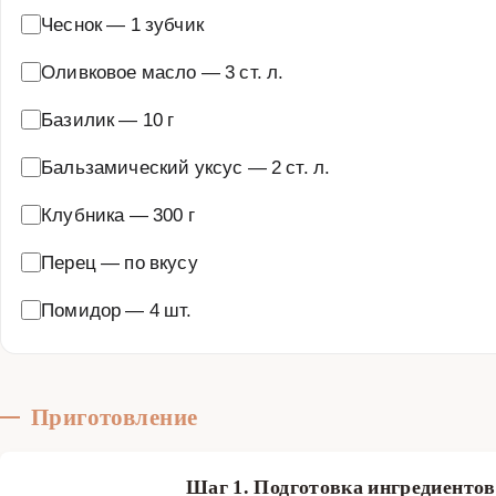
Чеснок
—
1 зубчик
Оливковое масло
—
3 ст. л.
Базилик
—
10 г
Бальзамический уксус
—
2 ст. л.
Клубника
—
300 г
Перец
—
по вкусу
Помидор
—
4 шт.
Приготовление
Шаг 1. Подготовка ингредиенто