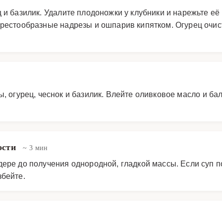
 и базилик. Удалите плодоножки у клубники и нарежьте её
крестообразные надрезы и ошпарив кипятком. Огурец очист
, огурец, чеснок и базилик. Влейте оливковое масло и ба
ости
~ 3 мин
дере до получения однородной, гладкой массы. Если суп 
збейте.