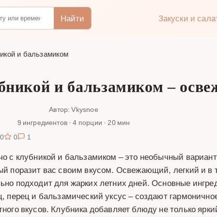
Найти
Закуски и сал
никой и бальзамиком
убникой и бальзамиком – осв
Автор: Vkysnoe
9 ингредиентов · 4 порции · 20 мин
0
0
1
чо с клубникой и бальзамиком – это необычный вариант 
ый поразит вас своим вкусом. Освежающий, легкий и в 
ьно подходит для жарких летних дней. Основные ингред
ц, перец и бальзамический уксус – создают гармоничное
тного вкусов. Клубника добавляет блюду не только яркий