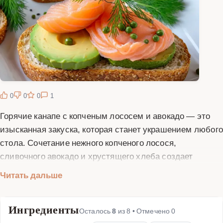
0
0
0
1
Горячие канапе с копченым лососем и авокадо — это
изысканная закуска, которая станет украшением любого
стола. Сочетание нежного копченого лосося,
сливочного авокадо и хрустящего хлеба создает
неповторимый вкус. Это блюдо идеально подходит для
Читать дальше
фуршетов, праздничных ужинов или просто для того,
чтобы порадовать себя и близких. В этом рецепте мы
Ингредиенты
расскажем, как приготовить горячие канапе с копченым
Осталось
8
из
8
• Отмечено
0