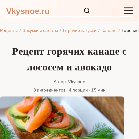
Vkysnoe.ru
Закуски и салаты
Рецепты
Закуски и салаты
Горячие закуски
Канапе
Горячие
Основные блюда
Рецепт горячих канапе с
Супы
лососем и авокадо
Ингредиенты
Автор: Vkysnoe
8 ингредиентов · 4 порции · 15 мин
Блог