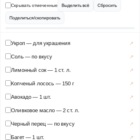
лососем и авокадо, чтобы они получились не только
Скрывать отмеченные
Выделить всё
Сбросить
вкусными, но и красивыми. Вы узнаете, как правильно
выбрать ингредиенты, как подготовить хлеб, чтобы он
Поделиться/скопировать
оставался хрустящим, и как красиво подать это блюдо.
Канапе с лососем и авокадо — это не только вкусно, но
и полезно, ведь лосось богат омега-3 жирными
Укроп
—
для украшения
кислотами, а авокадо содержит полезные жиры и
Соль
—
по вкусу
витамины. Приготовьте эту закуску, и ваши гости будут
в восторге!
Лимонный сок
—
1 ст. л.
Закуски и салаты
·
Горячие закуски
·
Канапе
Копченый лосось
—
150 г
Авокадо
—
1 шт.
Оливковое масло
—
2 ст. л.
Черный перец
—
по вкусу
Багет
—
1 шт.