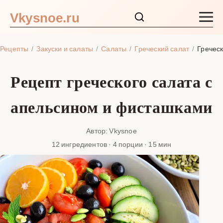
Vkysnoe.ru
Закуски и салаты
Рецепты
Закуски и салаты
Салаты
Греческий салат
Гречес
Основные блюда
Рецепт греческого салата с
Супы
апельсином и фисташками
Ингредиенты
Автор: Vkysnoe
12 ингредиентов · 4 порции · 15 мин
Блог