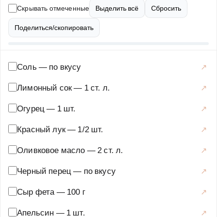
множество витаминов и минералов. Приготовить его
Скрывать отмеченные
Выделить всё
Сбросить
очень просто: нарежьте все ингредиенты, смешайте их
в большой миске, заправьте оливковым маслом и
Поделиться/скопировать
лимонным соком, а затем посыпьте измельченными
фисташками. Подавайте салат охлажденным, украсив
веточками свежей мяты или базилика. Это блюдо
Соль
—
по вкусу
станет отличным выбором для легкого ужина, обеда
Лимонный сок
—
1 ст. л.
или даже праздничного стола. Его можно приготовить
заранее, так как он сохраняет свежесть и вкус в течение
Огурец
—
1 шт.
нескольких часов. Попробуйте этот рецепт, и вы
Красный лук
—
1/2 шт.
убедитесь, насколько просто создать кулинарный
шедевр из доступных ингредиентов.
Оливковое масло
—
2 ст. л.
Закуски и салаты
·
Салаты
·
Греческий салат
Черный перец
—
по вкусу
Сыр фета
—
100 г
Апельсин
—
1 шт.