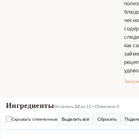
полез
блюдо
чесно
содер
следи
как с
займе
рецеп
удово
Закуск
Ингредиенты
Осталось
12
из
12
• Отмечено
0
Скрывать отмеченные
Выделить всё
Сбросить
Подели