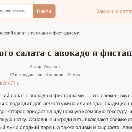
Найти
Закуски и сал
ческий салат с авокадо и фисташками
ого салата с авокадо и фист
Автор: Vkysnoe
12 ингредиентов · 4 порции · 20 мин
0
0
1
ский салат с авокадо и фисташками — это свежее, вкус
ьно подходит для легкого ужина или обеда. Традиционн
до, которое придает блюду нежную кремовую текстуру
ящую нотку. Основные ингредиенты включают свежие ов
ый лук и сладкий перец, а также оливки и сыр фета. Аво