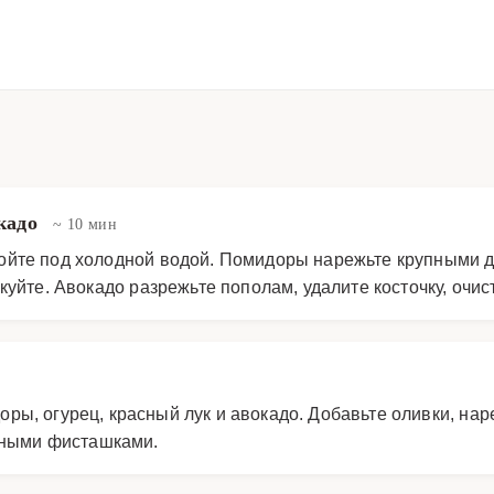
окадо
~ 10 мин
ойте под холодной водой. Помидоры нарежьте крупными д
куйте. Авокадо разрежьте пополам, удалите косточку, очис
ы, огурец, красный лук и авокадо. Добавьте оливки, на
енными фисташками.