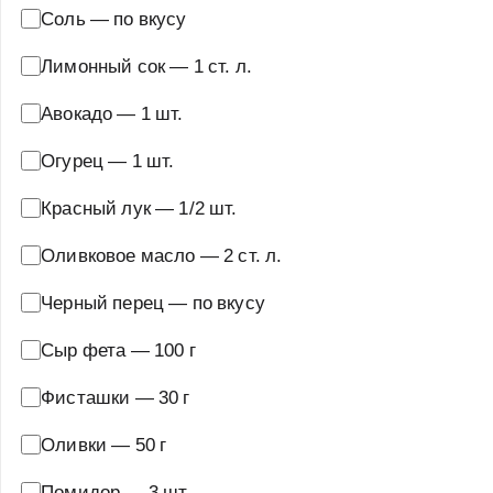
Соль
—
по вкусу
Лимонный сок
—
1 ст. л.
Авокадо
—
1 шт.
Огурец
—
1 шт.
Красный лук
—
1/2 шт.
Оливковое масло
—
2 ст. л.
Черный перец
—
по вкусу
Сыр фета
—
100 г
Фисташки
—
30 г
Оливки
—
50 г
Помидор
—
3 шт.