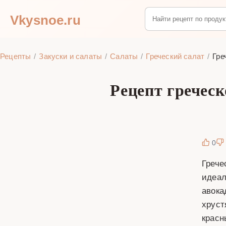
Vkysnoe.ru
Рецепты
Закуски и салаты
Салаты
Греческий салат
Гре
Рецепт греческ
0
Грече
идеал
авока
хруст
красн