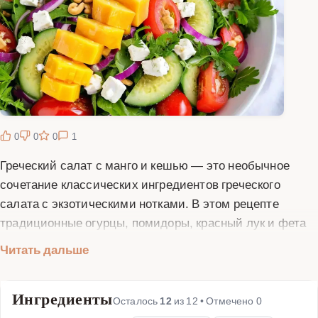
0
0
0
1
Греческий салат с манго и кешью — это необычное
сочетание классических ингредиентов греческого
салата с экзотическими нотками. В этом рецепте
традиционные огурцы, помидоры, красный лук и фета
дополняются сладким манго и хрустящими кешью.
Читать дальше
Такой салат получается не только вкусным, но и очень
полезным, богатым витаминами и минералами. Манго
Ингредиенты
добавляет салату сладость и сочность, а кешью
Осталось
12
из
12
• Отмечено
0