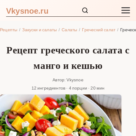
Vkysnoe.ru
Закуски и салаты
Рецепты
Закуски и салаты
Салаты
Греческий салат
Греческ
Основные блюда
Рецепт греческого салата с
Супы
манго и кешью
Ингредиенты
Автор: Vkysnoe
12 ингредиентов · 4 порции · 20 мин
Блог