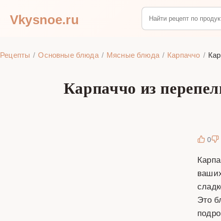
Vkysnoe.ru
Рецепты
Основные блюда
Мясные блюда
Карпаччо
Кар
Карпаччо из перепел
0
Карпа
ваших
сладк
Это б
подро