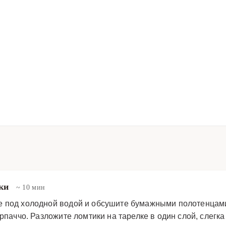
лки
~ 10 мин
е под холодной водой и обсушите бумажными полотенцам
арпаччо. Разложите ломтики на тарелке в один слой, слегк