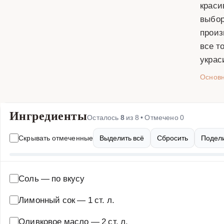
краси
выбор
произ
все т
украс
Основ
Ингредиенты
Осталось
8
из
8
• Отмечено
0
Скрывать отмеченные
Выделить всё
Сбросить
Подели
Соль
—
по вкусу
Лимонный сок
—
1 ст. л.
Оливковое масло
—
2 ст. л.