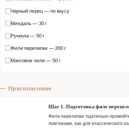
Черный перец
—
по вкусу
Миндаль
—
30 г
Руккола
—
50 г
Филе перепелки
—
200 г
Манговое чили
—
50 г
Приготовление
Шаг 1. Подготовка филе перепе
Филе перепелки тщательно промойт
ломтиками, как для классического к