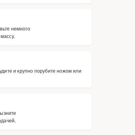
вьте немного
массу.
удите и крупно порубите ножом или
рызните
одачей.