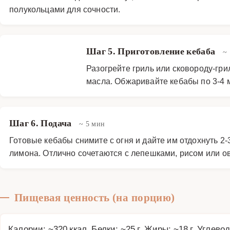
полукольцами для сочности.
Шаг 5. Приготовление кебаба
~
Разогрейте гриль или сковороду-гр
масла. Обжаривайте кебабы по 3-4 
Шаг 6. Подача
~ 5 мин
Готовые кебабы снимите с огня и дайте им отдохнуть 2
лимона. Отлично сочетаются с лепешками, рисом или 
Пищевая ценность (на порцию)
Калории: ~320 ккал, Белки: ~25 г, Жиры: ~18 г, Углевод