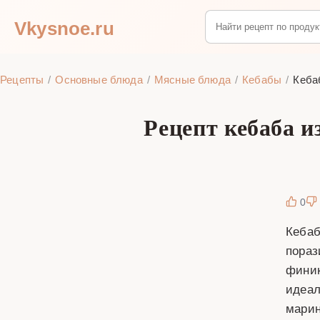
Vkysnoe.ru
Рецепты
Основные блюда
Мясные блюда
Кебабы
Кеба
Рецепт кебаба 
0
Кебаб
пораз
финик
идеал
марин