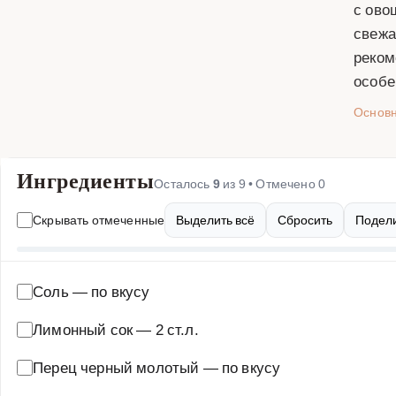
с ово
свежа
реком
особе
Основ
Ингредиенты
Осталось
9
из
9
• Отмечено
0
Скрывать отмеченные
Выделить всё
Сбросить
Подели
Соль
—
по вкусу
Лимонный сок
—
2 ст.л.
Перец черный молотый
—
по вкусу