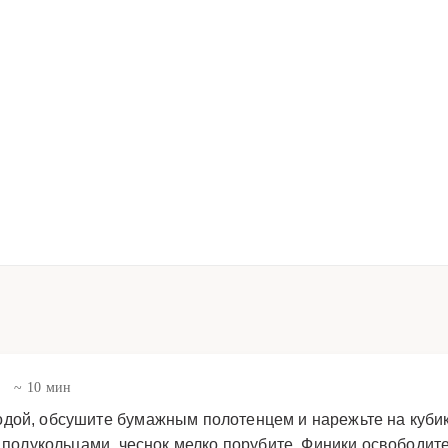
в
~ 10 мин
дой, обсушите бумажным полотенцем и нарежьте на куби
е полукольцами, чеснок мелко порубите. Финики освободите