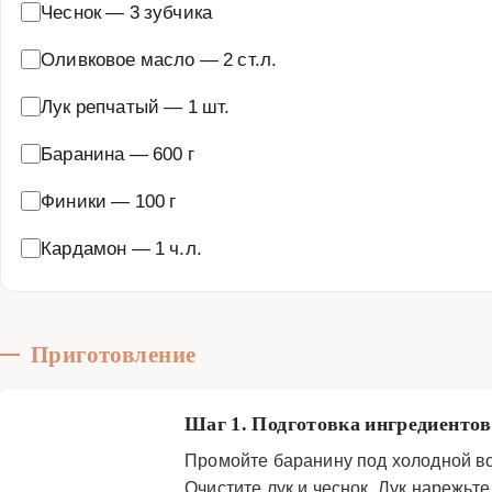
Чеснок
—
3 зубчика
Оливковое масло
—
2 ст.л.
Лук репчатый
—
1 шт.
Баранина
—
600 г
Финики
—
100 г
Кардамон
—
1 ч.л.
Приготовление
Шаг 1. Подготовка ингредиенто
Промойте баранину под холодной во
Очистите лук и чеснок. Лук нарежьт