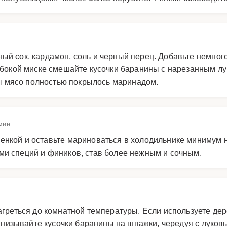
ый сок, кардамон, соль и черный перец. Добавьте немного
убокой миске смешайте кусочки баранины с нарезанным лу
 мясо полностью покрылось маринадом.
мин
нкой и оставьте мариноваться в холодильнике минимум на
ми специй и фиников, став более нежным и сочным.
нагреться до комнатной температуры. Если используете д
 Нанизывайте кусочки баранины на шпажки, чередуя с луко