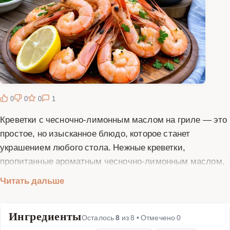
0
0
0
1
Креветки с чесночно-лимонным маслом на гриле — это
простое, но изысканное блюдо, которое станет
украшением любого стола. Нежные креветки,
пропитанные ароматным чесночно-лимонным маслом,
приобретают неповторимый вкус и аппетитную
Читать дальше
золотистую корочку на гриле. Это блюдо идеально
подходит для летних пикников, семейных ужинов или
Ингредиенты
романтических вечеров. Приготовление креветок на
Осталось
8
из
8
• Отмечено
0