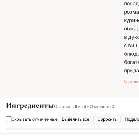
понад
розма
курин
обжар
в дух
с виш
блюдо
богат
прида
Основ
Ингредиенты
Осталось
9
из
9
• Отмечено
0
Скрывать отмеченные
Выделить всё
Сбросить
Подели