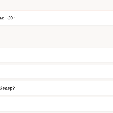
ы: ~20 г
 бедер?