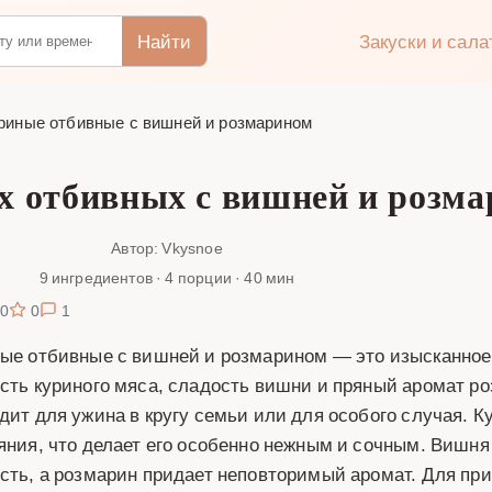
Найти
Закуски и сал
риные отбивные с вишней и розмарином
х отбивных с вишней и розм
Автор: Vkysnoe
9 ингредиентов · 4 порции · 40 мин
0
0
1
ые отбивные с вишней и розмарином — это изысканное 
сть куриного мяса, сладость вишни и пряный аромат ро
дит для ужина в кругу семьи или для особого случая. К
яния, что делает его особенно нежным и сочным. Вишня
сть, а розмарин придает неповторимый аромат. Для при