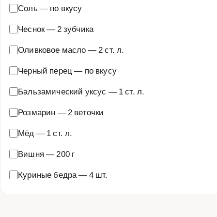
Соль
—
по вкусу
Чеснок
—
2 зубчика
Оливковое масло
—
2 ст. л.
Черный перец
—
по вкусу
Бальзамический уксус
—
1 ст. л.
Розмарин
—
2 веточки
Мёд
—
1 ст. л.
Вишня
—
200 г
Куриные бедра
—
4 шт.