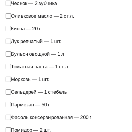
Чеснок
—
2 зубчика
Оливковое масло
—
2 ст.л.
Кинза
—
20 г
Лук репчатый
—
1 шт.
Бульон овощной
—
1 л
Томатная паста
—
1 ст.л.
Морковь
—
1 шт.
Сельдерей
—
1 стебель
Пармезан
—
50 г
Фасоль консервированная
—
200 г
Помидор
—
2 шт.