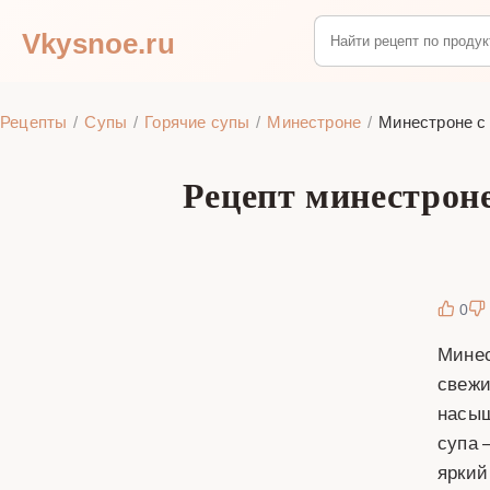
Vkysnoe.ru
Рецепты
Супы
Горячие супы
Минестроне
Минестроне с 
Рецепт минестроне
0
Минес
свежи
насыщ
супа 
яркий