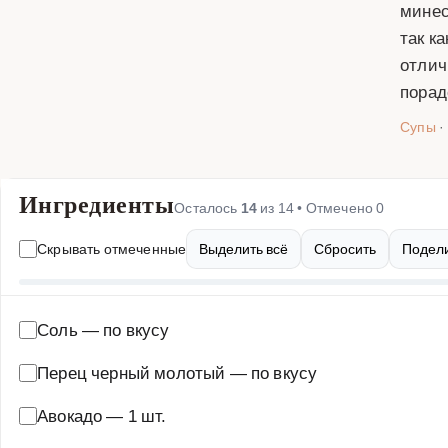
минес
так к
отлич
порад
Супы
·
Ингредиенты
Осталось
14
из
14
• Отмечено
0
Скрывать отмеченные
Выделить всё
Сбросить
Подели
Соль
—
по вкусу
Перец черный молотый
—
по вкусу
Авокадо
—
1 шт.