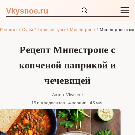
Vkysnoe.ru
Закуски и салаты
Рецепты
Супы
Горячие супы
Минестроне
Минестроне с ко
Основные блюда
Рецепт Минестроне с
Супы
копченой паприкой и
Ингредиенты
чечевицей
Блог
Автор: Vkysnoe
15 ингредиентов · 4 порции · 45 мин