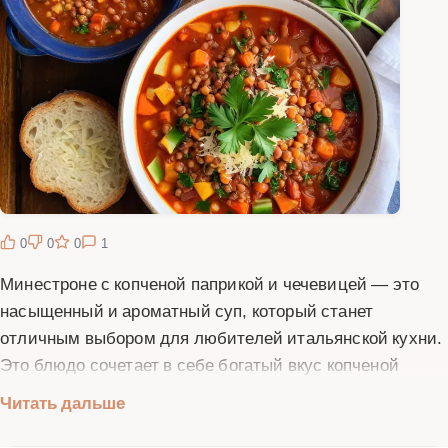
0
0
0
1
Минестроне с копченой паприкой и чечевицей — это
насыщенный и ароматный суп, который станет
отличным выбором для любителей итальянской кухни.
Это блюдо сочетает в себе богатый вкус копченой
паприки, питательную чечевицу и свежие овощи.
Читать дальше
Минестроне традиционно готовится с использованием
сезонных овощей, что делает его не только вкусным, но