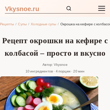
Vkysnoe.ru
Закуски и салаты
Рецепты
Супы
Холодные супы
Окрошка на кефире с колбасо
Основные блюда
Рецепт окрошки на кефире с
Супы
колбасой – просто и вкусно
Ингредиенты
Автор: Vkysnoe
10 ингредиентов · 4 порции · 20 мин
Блог