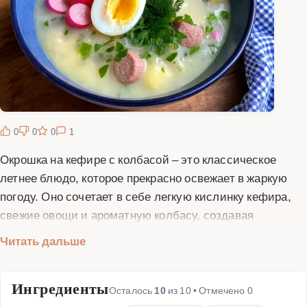
0
0
0
1
Окрошка на кефире с колбасой – это классическое
летнее блюдо, которое прекрасно освежает в жаркую
погоду. Оно сочетает в себе легкую кислинку кефира,
свежие овощи и ароматную колбасу, создавая
гармоничный вкус. Основные ингредиенты окрошки –
Читать дальше
это свежие огурцы, редис, зелёный лук, укроп,
петрушка, отварной картофель, яйца и колбаса. Все
Ингредиенты
компоненты нарезаются мелкими кубиками и
Осталось
10
из
10
• Отмечено
0