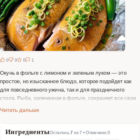
0
0
0
1
Окунь в фольге с лимоном и зеленым луком — это
простое, но изысканное блюдо, которое подойдет как
для повседневного ужина, так и для праздничного
стола. Рыба, запеченная в фольге, сохраняет все свои
соки и ароматы, а лимон и зеленый лук придают ей
Читать дальше
свежий и пикантный вкус. Этот рецепт не требует много
времени и усилий, но результат всегда восхищает. Для
Ингредиенты
приготовления вам понадобится свежий окунь, лимон,
Осталось
7
из
7
• Отмечено
0