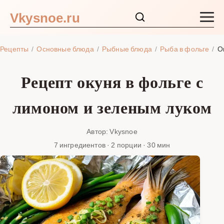
Vkysnoe.ru
Закуски и салаты
Рецепты
Основные блюда
Рыбные блюда
Рыба в фольге
О
Основные блюда
Рецепт окуня в фольге с
Супы
лимоном и зеленым луком
Ингредиенты
Автор: Vkysnoe
7 ингредиентов · 2 порции · 30 мин
Блог