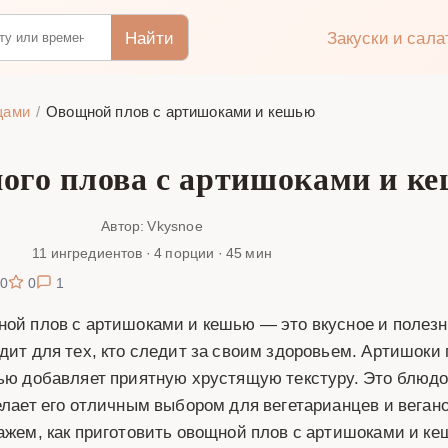
Найти
Закуски и сал
щами
Овощной плов с артишоками и кешью
ого плова с артишоками и к
Автор: Vkysnoe
11 ингредиентов · 4 порции · 45 мин
0
0
1
ой плов с артишоками и кешью — это вкусное и полезн
дит для тех, кто следит за своим здоровьем. Артишоки
ью добавляет приятную хрустящую текстуру. Это блюд
елает его отличным выбором для вегетарианцев и веган
ажем, как приготовить овощной плов с артишоками и к