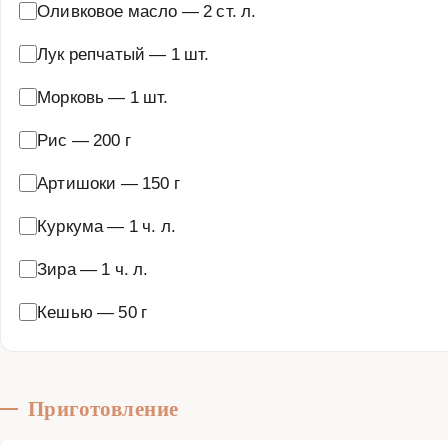
Оливковое масло
—
2 ст. л.
Лук репчатый
—
1 шт.
Морковь
—
1 шт.
Рис
—
200 г
Артишоки
—
150 г
Куркума
—
1 ч. л.
Зира
—
1 ч. л.
Кешью
—
50 г
Приготовление