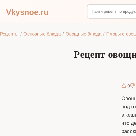
Vkysnoe.ru
Рецепты
Основные блюда
Овощные блюда
Пловы с ово
Рецепт овощн
0
Овощн
подхо
а кеш
что д
расск