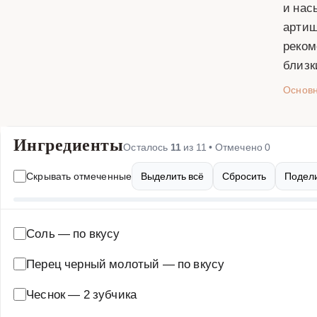
и нас
артиш
реком
близк
Основ
Ингредиенты
Осталось
11
из
11
• Отмечено
0
Скрывать отмеченные
Выделить всё
Сбросить
Подели
Соль
—
по вкусу
Перец черный молотый
—
по вкусу
Чеснок
—
2 зубчика