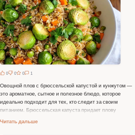
0
0
0
1
Овощной плов с брюссельской капустой и кунжутом —
это ароматное, сытное и полезное блюдо, которое
идеально подходит для тех, кто следит за своим
питанием. Брюссельская капуста придает плову
нежный вкус и обогащает его витаминами, а кунжут
Читать дальше
добавляет пикантность и полезные жиры. Для
приготовления этого блюда вам понадобятся свежие