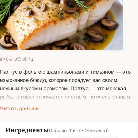
0
0
0
1
Палтус в фольге с шампиньонами и тимьяном — это
изысканное блюдо, которое порадует вас своим
нежным вкусом и ароматом. Палтус — это морская
рыба, которая отличается плотным, но очень сочным
мясом. Приготовление в фольге позволяет сохранить
Читать дальше
все соки и ароматы, делая блюдо особенно вкусным.
Шампиньоны добавляют ему пикантность, а тимьян —
Ингредиенты
неповторимый аромат. Для приготовления этого блюда
Осталось
7
из
7
• Отмечено
0