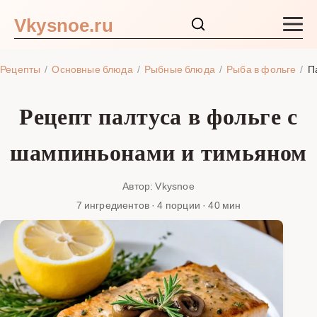
Vkysnoe.ru
Закуски и салаты
Рецепты
Основные блюда
Рыбные блюда
Рыба в фольге
П
Основные блюда
Рецепт палтуса в фольге с
Супы
шампиньонами и тимьяном
Ингредиенты
Автор: Vkysnoe
7 ингредиентов · 4 порции · 40 мин
Блог