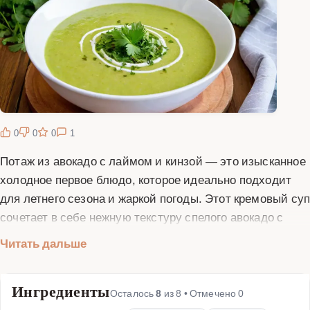
0
0
0
1
Потаж из авокадо с лаймом и кинзой — это изысканное
холодное первое блюдо, которое идеально подходит
для летнего сезона и жаркой погоды. Этот кремовый су
сочетает в себе нежную текстуру спелого авокадо с
яркой кислотностью свежего лайма и ароматной
Читать дальше
свежестью кинзы. Блюдо относится к категории
холодных супов, таких как гаспачо или окрошка, но
Ингредиенты
имеет свой уникальный вкусовой профиль и
Осталось
8
из
8
• Отмечено
0