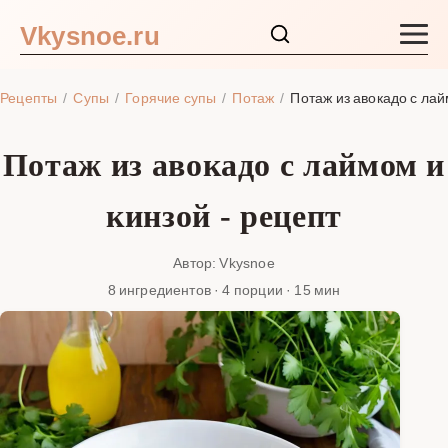
Vkysnoe.ru
Закуски и салаты
Рецепты
Супы
Горячие супы
Потаж
Потаж из авокадо с лай
Основные блюда
Потаж из авокадо с лаймом и
Супы
кинзой - рецепт
Ингредиенты
Автор: Vkysnoe
8 ингредиентов · 4 порции · 15 мин
Блог