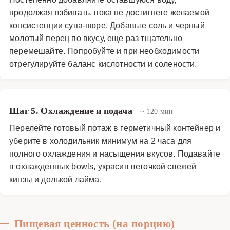
с лаймом и кинзой — это освежающее, полезное и
продолжая взбивать, пока не достигнете желаемой
элегантное блюдо, которое легко адаптировать под
консистенции супа-пюре. Добавьте соль и черный
personal taste preferences. Его кремовая текстура и
молотый перец по вкусу, еще раз тщательно
баланс flavors делают его прекрасным starter для
перемешайте. Попробуйте и при необходимости
летних обедов или ужинов, а простота приготовления
отрегулируйте баланс кислотности и солености.
позволяет experiment с дополнительными
ингредиентами, такими как имбирь, чили или мята.
Супы
·
Горячие супы
·
Потаж
Шаг 5. Охлаждение и подача
~ 120 мин
Перелейте готовый потаж в герметичный контейнер и
уберите в холодильник минимум на 2 часа для
полного охлаждения и насыщения вкусов. Подавайте
в охлажденных bowls, украсив веточкой свежей
кинзы и долькой лайма.
Пищевая ценность (на порцию)