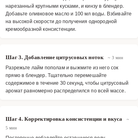
нарезанный крупными кусками, и кинзу в блендер.
добавление лимонного сока помогает сохранить
Добавьте оливковое масло и 100 мл воды. Взбивайте
яркость. Этот суп популярен в мексиканской и
на высокой скорости до получения однородной
средиземноморской кухнях, где авокадо и лайм
кремообразной консистенции.
являются staple ingredients. Он отражает современные
тенденции в кулинарии, emphasis на свежие,
натуральные продукты и простоту приготовления.
Потаж из авокадо — это не только вкусно, но и быстро:
Шаг 3. Добавление цитрусовых ноток
~ 3 мин
весь процесс занимает не более 15 минут, что делает
Разрежьте лайм пополам и выжмите из него сок
его идеальным выбором для busy weekdays или
прямо в блендер. Тщательно перемешайте
внезапных гостей. Питательная ценность блюда
содержимое в течение 30 секунд, чтобы цитрусовый
высока: авокадо provides здоровые жиры,
аромат равномерно распределился по всей массе.
способствующие сытости, while лайм и кинза богаты
антиоксидантами и витаминами. Это блюдо low in
carbohydrates и может быть частью keto или paleo
Шаг 4. Корректировка консистенции и вкуса
~
диеты. Оно также подходит для raw food питания, так
5 мин
как не требует cooking. В заключение, потаж из авокадо
Постепенно добавляйте оставшуюся воду,