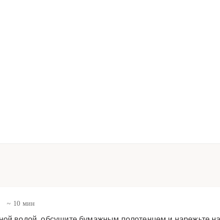
в
~ 10 мин
ной водой, обсушите бумажным полотенцем и нарежьте н