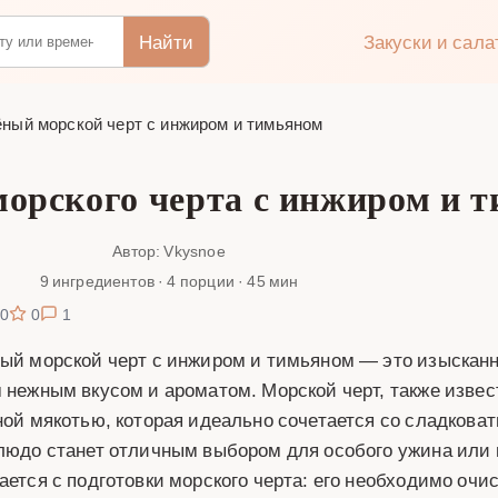
Найти
Закуски и сал
ный морской черт с инжиром и тимьяном
морского черта с инжиром и 
Автор: Vkysnoe
9 ингредиентов · 4 порции · 45 мин
0
0
1
ый морской черт с инжиром и тимьяном — это изысканн
 нежным вкусом и ароматом. Морской черт, также извес
ной мякотью, которая идеально сочетается со сладков
людо станет отличным выбором для особого ужина или 
ается с подготовки морского черта: его необходимо очи