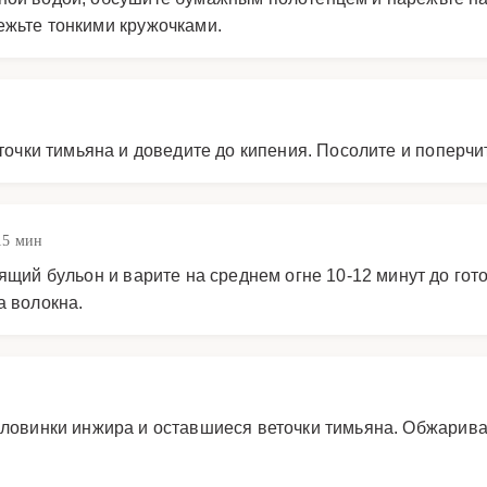
ежьте тонкими кружочками.
точки тимьяна и доведите до кипения. Посолите и поперчит
15 мин
пящий бульон и варите на среднем огне 10-12 минут до гот
а волокна.
оловинки инжира и оставшиеся веточки тимьяна. Обжарива