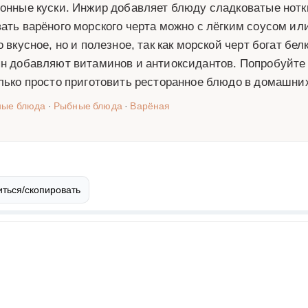
онные куски. Инжир добавляет блюду сладковатые нотк
ать варёного морского черта можно с лёгким соусом и
о вкусное, но и полезное, так как морской черт богат б
н добавляют витаминов и антиоксидантов. Попробуйте э
лько просто приготовить ресторанное блюдо в домашни
ные блюда
·
Рыбные блюда
·
Варёная
ться/скопировать