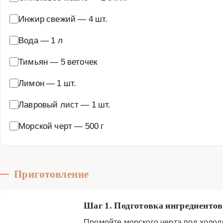
Инжир свежий
—
4 шт.
Вода
—
1 л
Тимьян
—
5 веточек
Лимон
—
1 шт.
Лавровый лист
—
1 шт.
Морской черт
—
500 г
Приготовление
Шаг 1. Подготовка ингредиенто
Промойте морского черта под холод