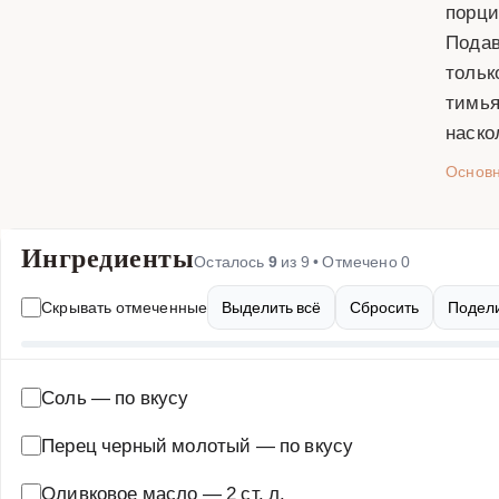
порци
Подав
тольк
тимья
наско
Основ
Ингредиенты
Осталось
9
из
9
• Отмечено
0
Скрывать отмеченные
Выделить всё
Сбросить
Подели
Соль
—
по вкусу
Перец черный молотый
—
по вкусу
Оливковое масло
—
2 ст. л.