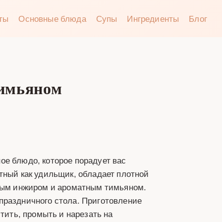
аты
Основные блюда
Супы
Ингредиенты
Блог
тимьяном
ое блюдо, которое порадует вас
тный как удильщик, обладает плотной
атым инжиром и ароматным тимьяном.
праздничного стола. Приготовление
стить, промыть и нарезать на