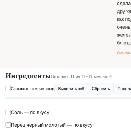
сдела
друго
как п
очень
желез
блюдо
Основ
Ингредиенты
Осталось
11
из
11
• Отмечено
0
Скрывать отмеченные
Выделить всё
Сбросить
Подели
Соль
—
по вкусу
Перец черный молотый
—
по вкусу