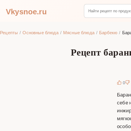
Vkysnoe.ru
Рецепты
Основные блюда
Мясные блюда
Барбекю
Бар
Рецепт баран
0
Баран
себе 
инжир
мягко
особо