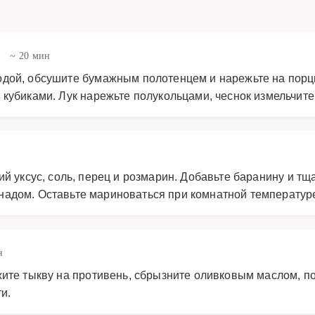
в
~ 20 мин
дой, обсушите бумажным полотенцем и нарежьте на порци
кубиками. Лук нарежьте полукольцами, чеснок измельчите
й уксус, соль, перец и розмарин. Добавьте баранину и тщ
адом. Оставьте мариноваться при комнатной температуре
н
ите тыкву на противень, сбрызните оливковым маслом, по
и.