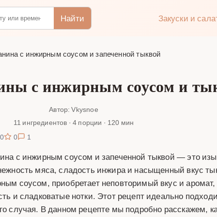
Найти
Закуски и сал
анина с инжирным соусом и запеченной тыквой
ины с инжирным соусом и ты
Автор: Vkysnoe
11 ингредиентов · 4 порции · 120 мин
0
0
1
ина с инжирным соусом и запеченной тыквой — это изыс
нежность мяса, сладость инжира и насыщенный вкус тык
ным соусом, приобретает неповторимый вкус и аромат,
сть и сладковатые нотки. Этот рецепт идеально подход
го случая. В данном рецепте мы подробно расскажем, к