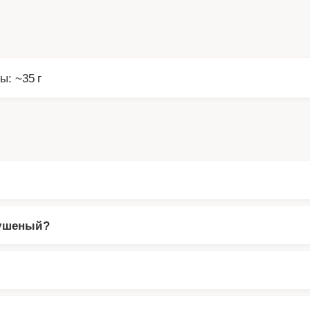
ы: ~35 г
сушеный?