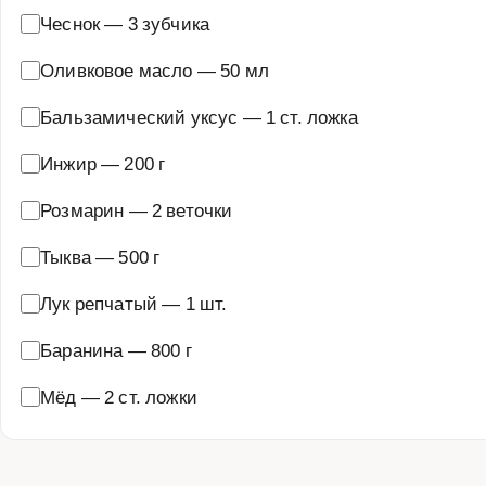
Чеснок
—
3 зубчика
Оливковое масло
—
50 мл
Бальзамический уксус
—
1 ст. ложка
Инжир
—
200 г
Розмарин
—
2 веточки
Тыква
—
500 г
Лук репчатый
—
1 шт.
Баранина
—
800 г
Мёд
—
2 ст. ложки