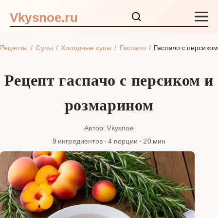
Vkysnoe.ru
Закуски и салаты
Рецепты
Супы
Холодные супы
Гаспачо
Гаспачо с персико
Основные блюда
Рецепт гаспачо с персиком и
Супы
розмарином
Ингредиенты
Автор: Vkysnoe
9 ингредиентов · 4 порции · 20 мин
Блог