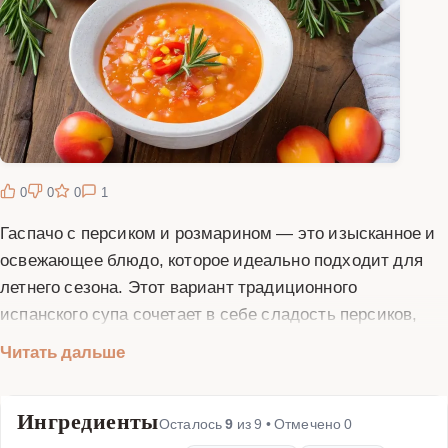
0
0
0
1
Гаспачо с персиком и розмарином — это изысканное и
освежающее блюдо, которое идеально подходит для
летнего сезона. Этот вариант традиционного
испанского супа сочетает в себе сладость персиков,
пряный аромат розмарина и легкую кислинку томатов.
Читать дальше
Гаспачо готовится без термической обработки, что
позволяет сохранить все полезные витамины и
Ингредиенты
минералы в ингредиентах. Основу супа составляют
Осталось
9
из
9
• Отмечено
0