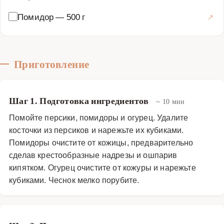
навыков, что делает его доступным для каждого.
Помидор
—
500 г
Попробуйте этот необычный вариант гаспачо, и он
обязательно станет одним из ваших любимых летних
блюд.
Приготовление
Супы
·
Холодные супы
·
Гаспачо
Шаг 1. Подготовка ингредиентов
~ 10 мин
Помойте персики, помидоры и огурец. Удалите
косточки из персиков и нарежьте их кубиками.
Помидоры очистите от кожицы, предварительно
сделав крестообразные надрезы и ошпарив
кипятком. Огурец очистите от кожуры и нарежьте
кубиками. Чеснок мелко порубите.