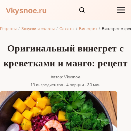
Vkysnoe.ru
Закуски и салаты
Рецепты
Закуски и салаты
Салаты
Винегрет
Винегрет с кре
Основные блюда
Оригинальный винегрет с
Супы
креветками и манго: рецепт
Ингредиенты
Автор: Vkysnoe
13 ингредиентов · 4 порции · 30 мин
Блог