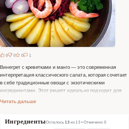
0
0
0
1
Винегрет с креветками и манго — это современная
интерпретация классического салата, которая сочетает
в себе традиционные овощи с экзотическими
ингредиентами. Этот рецепт идеально подходит для
тех, кто любит экспериментировать на кухне и
Читать дальше
удивлять гостей неожиданными вкусовыми
сочетаниями. Основу салата составляют отварные
Ингредиенты
овощи: свекла, морковь и картофель, которые
Осталось
13
из
13
• Отмечено
0